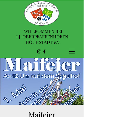
WILLKOMMEN BEI
LJ-OBERPFAFFENHOFEN-
HOCHSTADT e.V.
Maifeier